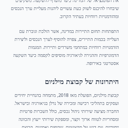
את הפוטנציאל של המדינה כיעד מועדף להשקעה. משקיעים
שיבחרו להיכנס לשוק כעת עשויים ליהנות מעליית ערך הנכסים
ומהזדמנויות רווחיות בעתיד הקרוב.
התפתחות תחום התיירות במדינה, אשר הולכת וגוברת עם
העלייה בכמות התיירים, צפויה להוסיף לערך הנכסים וליצירת
הזדמנויות רווחיות במתחמי משרדים ותיירות. המגמות
הדמוגרפיות וההגירה לגיאורגיה מוסיפים לקסמה כיעד השקעה
אסטרטגי באירופה.
היתרונות של קבוצת מילניום
קבוצת מילניום, הפועלת מאז 2018, מתמחה בהנחיית יחידים
ועסקים בתהליכי רכישה ומכירה של נדלן בגיאורגיה ובישראל.
החברה מציעה שירותי ניהול נכסים, כולל השכרות פרטיות
ומסחריות לטווח ארוך וקצר, ומספקת שירותי ייעוץ והכוונה
ייחודיים. עם דגש על מקצועיות, שקיפות ואמינות, קבוצת