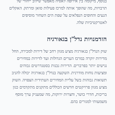
בנוסף, מיקומה בין אירופה לאסיה מאפשר שילוב ייחודי של
תרבויות, מה שהופך אותה למרכז פעילות סואן ומרתק. האקלים
הנעים והחופים הנפלאים על שפת הים השחור מוסיפים
לאטרקטיביות שלה.
הזדמנויות נדל"ן בגאורגיה
שוק הנדל"ן בגאורגיה מציע מגוון רחב של דירות למכירה, החל
מדירות יוקרה במרכז הערים הגדולות ועד לדירות במחירים
נגישים יותר בפרברים. הדירות נבנות בסטנדרטים גבוהים
ומציעות נוחות מודרנית. השקעה בנדל"ן בגאורגיה יכולה להניב
תשואות גבוהות בשל עליית המחירים העתידית הצפויה. השוק
מציע מגוון פרויקטים חדשים הכוללים מתקנים מתקדמים כגון
בריכות, חדרי כושר, וחצרות ירוקות, מה שמעניק ערך מוסף
משמעותי למגורים בהם.