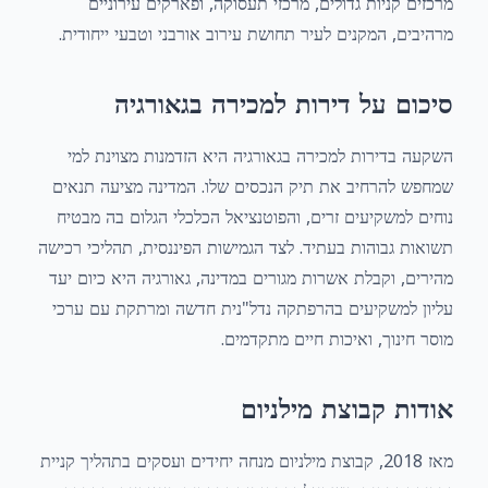
מרכזים קניות גדולים, מרכזי תעסוקה, ופארקים עירוניים
מרהיבים, המקנים לעיר תחושת עירוב אורבני וטבעי ייחודית.
סיכום על דירות למכירה בגאורגיה
השקעה בדירות למכירה בגאורגיה היא הזדמנות מצוינת למי
שמחפש להרחיב את תיק הנכסים שלו. המדינה מציעה תנאים
נוחים למשקיעים זרים, והפוטנציאל הכלכלי הגלום בה מבטיח
תשואות גבוהות בעתיד. לצד הגמישות הפיננסית, תהליכי רכישה
מהירים, וקבלת אשרות מגורים במדינה, גאורגיה היא כיום יעד
עליון למשקיעים בהרפתקה נדל"נית חדשה ומרתקת עם ערכי
מוסר חינוך, ואיכות חיים מתקדמים.
אודות קבוצת מילניום
מאז 2018, קבוצת מילניום מנחה יחידים ועסקים בתהליך קניית