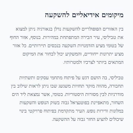
מיקומים אידיאליים להשקעה
בין האזורים הפופולריים להשקעות נדלן בגאורגיה ניתן למצוא
את טביליסי, עיר הבירה המתפתחת במהירות. בנוסף, אזור החוף
של בטומי מציע הזדמנויות השקעה בנכסים תיירותיים. כל אזור
מציע יתרונות ייחודיים, והמשקיע יכול לבחור את המיקום
המתאים ביותר לצרכיו ולמטרותיו.
טביליסי, בה הושם דגש על פיתוח מתחמי עסקים ותשתיות
תחבורה, מהווה מוקד תחזיות משגשג שבו ניתן לראות שילוב בין
מודרניות לבין מסורות היסטוריות. בטומי, אשר נמצאת ליד הים
השחור, מתאפיינת בפוטנציאל גבוה בשוק הנופש והשקעות
במלונות ודירות נופש. העיר מתקדמת בפיתוח פרויקטי בינוי
שיכולים להציע החזר גבוה על ההשקעה.